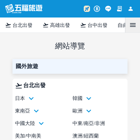
contract
person
rocket_launch
B
menu
flight_takeoff
flight_takeoff
flight_takeoff
台北出發
高雄出發
台中出發
自由行
網站導覽
國外旅遊
flight_takeoff
台北出發
keyboard_arrow_down
keyboard_arrow_down
日本
韓國
keyboard_arrow_down
keyboard_arrow_down
東南亞
歐洲
keyboard_arrow_down
中國大陸
中東/南亞/非洲
美加/中南美
澳洲/紐西蘭