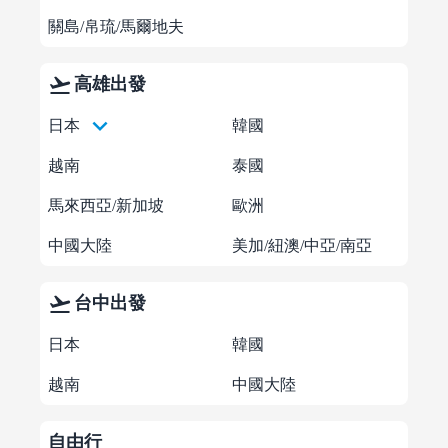
關島/帛琉/馬爾地夫
flight_takeoff
高雄出發
keyboard_arrow_down
日本
韓國
越南
泰國
馬來西亞/新加坡
歐洲
中國大陸
美加/紐澳/中亞/南亞
flight_takeoff
台中出發
日本
韓國
越南
中國大陸
自由行