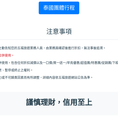
泰國團體行程
注意事項
主動告知您的五福旅遊業務人員，由業務員確認後進行折扣，無法事後追溯。
合併使用。
使用。包含任何折扣減價以及一口價/買一送一/早鳥優惠/超值團/特惠團/促銷團/下殺
更、暫停或終止之權利。
力或不可歸責因素而有所調整，詳細內容依五福旅遊網站公告為準。
謹慎理財，信用至上