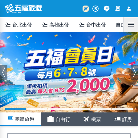
contract
person
rocket_launch
B
165防詐騙提醒
颱風公告
護照作業流程調整通知
close
close
close
menu
flight_takeoff
flight_takeoff
flight_takeoff
台北出發
高雄出發
台中出發
自由行
親愛的《五福旅遊》消費者您好
敬愛的五福旅遊貴賓：
爲防止不肖詐騙集團,以假冒「五福旅遊客服人
基於多數國家已開放台灣旅客免簽入境，並為提升
員」名義等,詐騙消費者,請您特別小心防範!
您的旅遊安全與個人資料保護，本公司自即日起調
※提醒您,防詐騙三不原則
整出團前護照作業流程，說明如下：
[不配合操作ATM]
[不給個資/銀行帳戶資料/
本公司將不再
除旅遊目的地仍須辦理簽證之外，
信用卡資料]
[不回撥可疑電話]
事先向旅客收取護照正本。
※常見的詐騙手法如下:
「護照自帶切結
旅客僅須提供護照影本，並簽署
以「重複刷卡」爲名義
書」
自行攜帶護照正本
，出發當日
至機場報
以「刷卡金額錯誤」爲名義
到。
以「商品優惠」或「團購促銷」誘騙
tour
trip
travel
hotel
此措施能有效降低旅客證件遺失或個資外流的風
團體旅遊
自由行
機票
訂房
以「機票」或「飯店」訂購錯誤爲名義
險，並確保您在旅途中更安心、便捷。
以「取消訂單」或「取消機票」
五福旅遊感謝您的支持與配合，並將持續以更完善