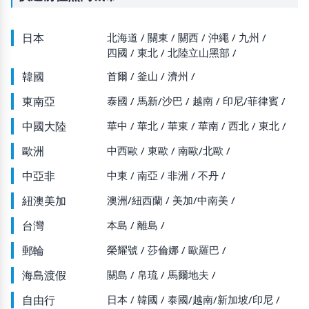
日本
北海道
關東
關西
沖繩
九州
四國
東北
北陸立山黑部
韓國
首爾
釜山
濟州
東南亞
泰國
馬新/沙巴
越南
印尼/菲律賓
中國大陸
華中
華北
華東
華南
西北
東北
歐洲
中西歐
東歐
南歐/北歐
中亞非
中東
南亞
非洲
不丹
紐澳美加
澳洲/紐西蘭
美加/中南美
台灣
本島
離島
郵輪
榮耀號
莎倫娜
歐羅巴
海島渡假
關島
帛琉
馬爾地夫
自由行
日本
韓國
泰國/越南/新加坡/印尼