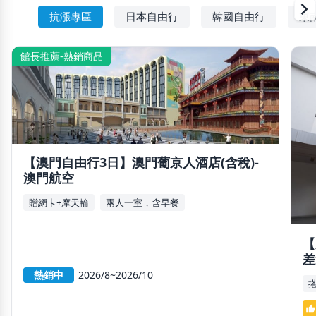
chevron_righ
抗漲專區
日本自由行
韓國自由行
東
館長推薦-熱銷商品
【澳門自由行3日】澳門葡京人酒店(含稅)-
澳門航空
贈網卡+摩天輪
兩人一室，含早餐
【
差
熱銷中
2026/8~2026/10
thumb_up