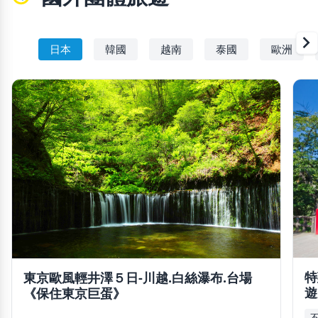
chevron_righ
日本
韓國
越南
泰國
歐洲
特
東京歐風輕井澤５日-川越.白絲瀑布.台場
遊
《保住東京巨蛋》