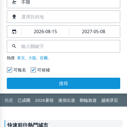
flight_takeoff
不限
以旅客資料外洩或錯誤爲名義
的服務，陪伴您展開每一段美好的旅程。
告知您「多次重複訂購」爲名義
《五福旅遊》敬上
pin_drop
選擇目的地
指示您操作ATM提款機、臨櫃提款,或有任何提款
行爲
event_upcoming
※如果您接獲可疑電話,請直接洽詢您的業務專員,
或致電《五福旅遊》詢問專線(02)2547-1155,或撥
search
打防詐騙專線:165
熱搜
東京,
大阪,
首爾,
可報名
可候補
搜尋
熱賣
已成團
2026暑假
連假出遊
郵輪旅遊
越南芽莊
早
快速前往熱門城市