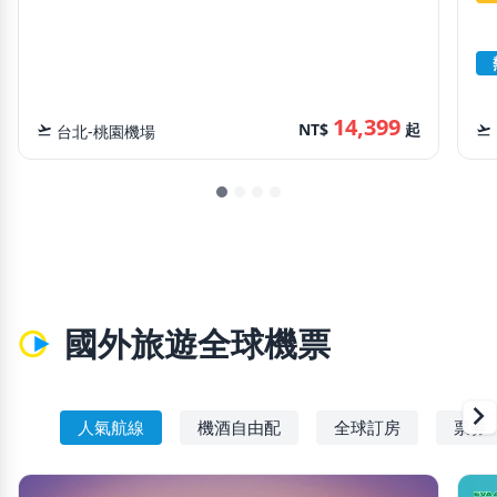
14,399
NT$
起
flight_takeoff
台北-桃園機場
flight_takeoff
國外旅遊全球機票
chevron_righ
人氣航線
機酒自由配
全球訂房
票券