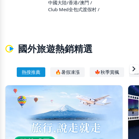
中國大陸/香港/澳門
Club Med全包式渡假村
國外旅遊熱銷精選
chevron_righ
熱搜推薦
🔥暑假凍漲
🍁秋季賞楓
直