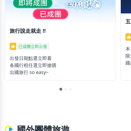
五
旅行說走就走 ‼️
thumb_up
已成團立即出發
thumb_up
本
限
出發日期點選立即看
國
各國行程任選立即搶購
出國旅行 so easy~
國外團體旅遊