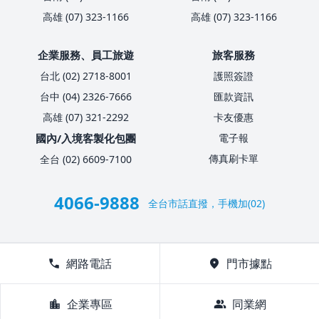
高雄 (07) 323-1166
高雄 (07) 323-1166
企業服務、員工旅遊
旅客服務
台北 (02) 2718-8001
護照簽證
台中 (04) 2326-7666
匯款資訊
高雄 (07) 321-2292
卡友優惠
國內/入境客製化包團
電子報
傳真刷卡單
全台 (02) 6609-7100
4066-9888
全台市話直撥，手機加(02)
call
網路電話
location_on
門市據點
location_city
企業專區
group
同業網