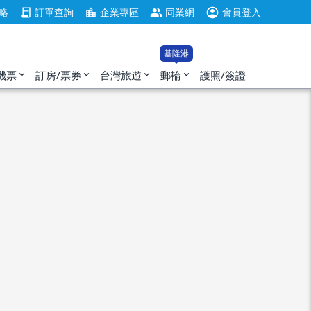
account_circle
contract
location_city
group
略
訂單查詢
企業專區
同業網
會員登入
基隆港
機票
訂房/票券
台灣旅遊
郵輪
護照/簽證
expand_more
expand_more
expand_more
expand_more