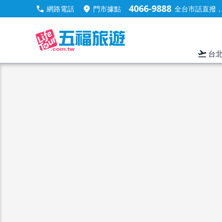
4066-9888
call
location_on
網路電話
門市據點
全台市話直撥，手
flight_takeoff
台