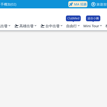
rocket_launch
機加(02)
MA 招募
旅遊攻
B
ClubMed
迷你小團
flight_takeoff
flight_takeoff
北出發
高雄出發
台中出發
自由行
Mini Tour
expand_more
expand_more
expand_more
expand_more
expand_more