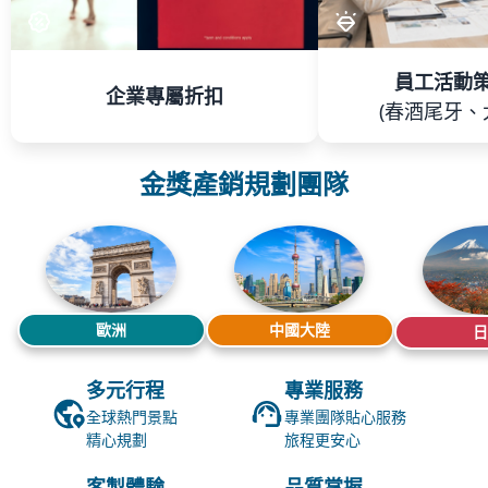
員工活動
企業專屬折扣
(春酒尾牙、
金獎產銷規劃團隊
歐洲
中國大陸
日
多元行程
專業服務
全球熱門景點
專業團隊貼心服務
精心規劃
旅程更安心
客製體驗
品質掌握