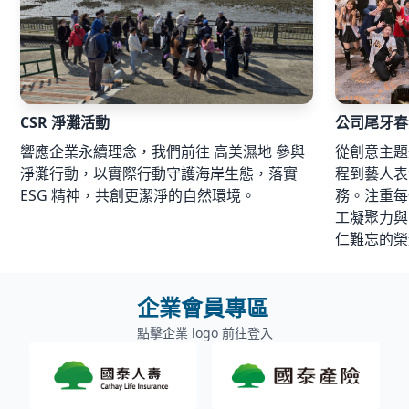
CSR 淨灘活動
公司尾牙春
響應企業永續理念，我們前往 高美濕地 參與
從創意主題
淨灘行動，以實際行動守護海岸生態，落實
程到藝人表
ESG 精神，共創更潔淨的自然環境。
務。注重每
工凝聚力與
仁難忘的榮
企業會員專區
點擊企業 logo 前往登入