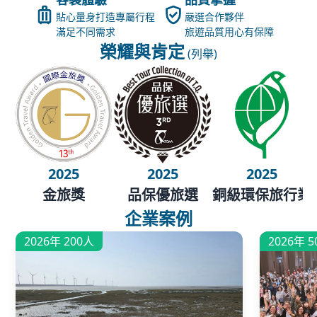
貼心量身打造專屬行程
嚴選合作夥伴
滿足不同需求
旅遊品質用心有保障
榮耀與肯定
(列舉)
2025
2025
2025
金旅獎
品保優旅選
銅級環保旅行業
企業案例
2026年 200人
2026年 